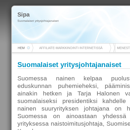
Sipa
Suomalaiset yritysjohtajanaiset
HEM
AFFILIATE-MARKKINOINTI INTERNETISSÄ
MENEST
Suomalaiset yritysjohtajanaiset
Suomessa nainen kelpaa puolustu
eduskunnan puhemieheksi, pääminist
ainakin hetken ja Tarja Halonen val
suomalaiseksi presidentiksi kahdelle 
nainen suuryrityksen johtajana on h
Suomessa on ainoastaan yhdessä p
yrityksessa naistoimitusjohtaja, Suomise