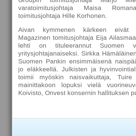
varatoimitusjohtaja Maisa Roma
toimitusjohtaja Hille Korhonen.
Aivan kymmenen kärkeen eivät 
Magazinen tomitusjohtaja Eija Ailasmaa
lehti on tituleerannut Suomen vai
yritysjohtajanaiseksi. Sirkka Hämäläin
Suomen Pankin ensimmäisenä naispää
jo eläkkeellä. Julkisten ja hyvinvointi
toimii myöskin naisvaikuttaja, Tuire
mainittakoon lopuksi vielä vuorineu
Koivisto, Onvest konsernin hallituksen p