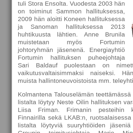
tuli Stora Ensolta. Vuodesta 2003 hän
on toiminut Sammon hallituksessa,
2009 hän aloitti Koneen hallituksessa
ja Sanoman hallituksessa 2013
huhtikuusta lähtien. Anne Brunila
muistetaan myös Fortumin
johtoryhmän jäsenenä. Energiayhtiö
Fortumin hallituksen puheejohtaja
Sari Baldauf puolestaan on nimet
vaikutusvaltaisimmaksi naiseksi. H
muista hallintoneuvoistoista mm. teleyh
Kolmantena Talouselämän teettämässä 
listalta löytyy Neste Oilin hallituksen v
Liisa Friman. Frimanin pesteihin k
Finnairilla sekä LKAB:n, ruotsalaisessa
listalta löytyviä suuryhtiöiden jäsen
Groupin toimitusjohtaja Marjo Mie