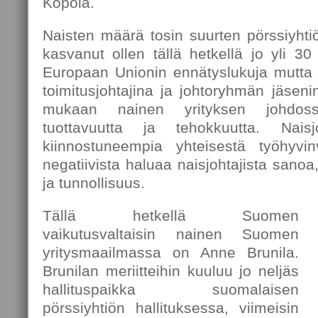
Kopola.
Naisten määrä tosin suurten pörssiyhti
kasvanut ollen tällä hetkellä jo yli 30
Europaan Unionin ennätyslukuja mutta si
toimitusjohtajina ja johtoryhmän jäseni
mukaan nainen yrityksen johdossa
tuottavuutta ja tehokkuutta. Nai
kiinnostuneempia yhteisestä työhyvin
negatiivista haluaa naisjohtajista sanoa, 
ja tunnollisuus.
Tällä hetkellä Suomen
vaikutusvaltaisin nainen Suomen
yritysmaailmassa on Anne Brunila.
Brunilan meriitteihin kuuluu jo neljäs
hallituspaikka suomalaisen
pörssiyhtiön hallituksessa, viimeisin