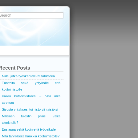
Recent Posts
Niille, jotka työskentelevät tableteilla
Tuotteita sekä yrityksille että
kotitoimistoille
Kaikki kotitoimistollesi – osta mitä
tarvitset
Sisusta yrityksesi toimisto viihtyisäksi
Millainen tulostin pitäisi valita
toimistolle?
Ensiapua sekä kotiin että työpaikalle
Mitä tarvikkeita hankkia kotitoimistolle?