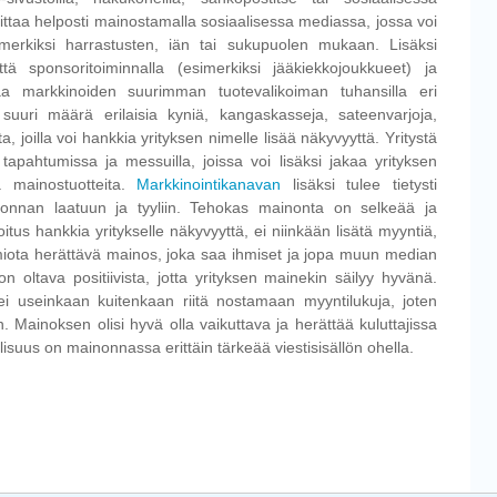
oittaa helposti mainostamalla sosiaalisessa mediassa, jossa voi
imerkiksi harrastusten, iän tai sukupuolen mukaan. Lisäksi
tä sponsoritoiminnalla (esimerkiksi jääkiekkojoukkueet) ja
rjoaa markkinoiden suurimman tuotevalikoiman tuhansilla eri
n suuri määrä erilaisia kyniä, kangaskasseja, sateenvarjoja,
ta, joilla voi hankkia yrityksen nimelle lisää näkyvyyttä. Yritystä
tapahtumissa ja messuilla, joissa voi lisäksi jakaa yrityksen
ja mainostuotteita.
Markkinointikanavan
lisäksi tulee tietysti
onnan laatuun ja tyyliin. Tehokas mainonta on selkeää ja
itus hankkia yritykselle näkyvyyttä, ei niinkään lisätä myyntiä,
miota herättävä mainos, joka saa ihmiset ja jopa muun median
 oltava positiivista, jotta yrityksen mainekin säilyy hyvänä.
i useinkaan kuitenkaan riitä nostamaan myyntilukuja, joten
 Mainoksen olisi hyvä olla vaikuttava ja herättää kuluttajissa
isuus on mainonnassa erittäin tärkeää viestisisällön ohella.