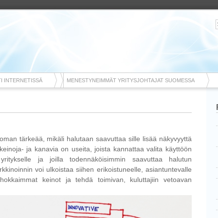
I INTERNETISSÄ
MENESTYNEIMMÄT YRITYSJOHTAJAT SUOMESSA
oman tärkeää, mikäli halutaan saavuttaa sille lisää näkyvyyttä
ikeinoja- ja kanavia on useita, joista kannattaa valita käyttöön
yritykselle ja joilla todennäköisimmin saavuttaa halutun
kinoinnin voi ulkoistaa siihen erikoistuneelle, asiantuntevalle
tehokkaimmat keinot ja tehdä toimivan, kuluttajiin vetoavan