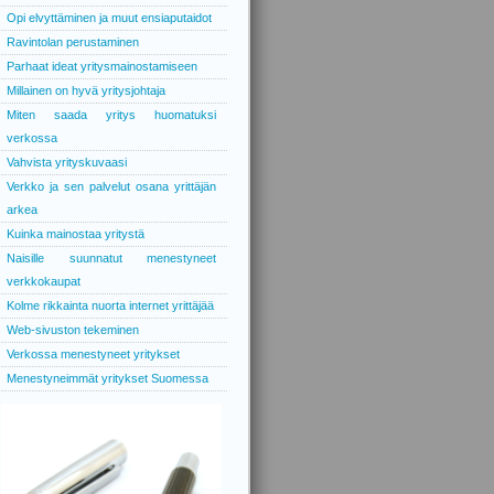
Opi elvyttäminen ja muut ensiaputaidot
Ravintolan perustaminen
Parhaat ideat yritysmainostamiseen
Millainen on hyvä yritysjohtaja
Miten saada yritys huomatuksi
verkossa
Vahvista yrityskuvaasi
Verkko ja sen palvelut osana yrittäjän
arkea
Kuinka mainostaa yritystä
Naisille suunnatut menestyneet
verkkokaupat
Kolme rikkainta nuorta internet yrittäjää
Web-sivuston tekeminen
Verkossa menestyneet yritykset
Menestyneimmät yritykset Suomessa