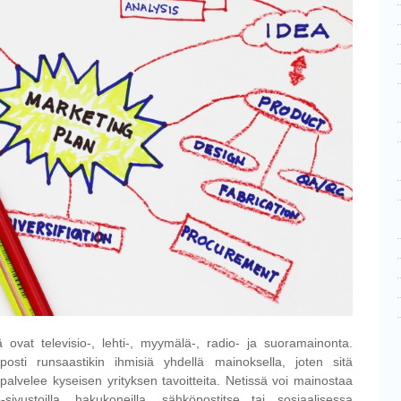
iä ovat televisio-, lehti-, myymälä-, radio- ja suoramainonta.
lposti runsaastikin ihmisiä yhdellä mainoksella, joten sitä
palvelee kyseisen yrityksen tavoitteita. Netissä voi mainostaa
ivustoilla, hakukoneilla, sähköpostitse tai sosiaalisessa