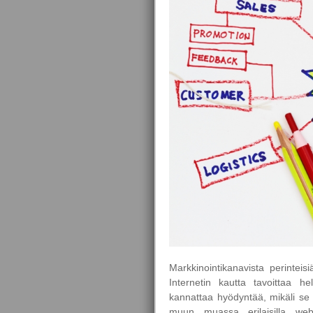
Markkinointikanavista perinteis
Internetin kautta tavoittaa he
kannattaa hyödyntää, mikäli se 
muun muassa erilaisilla web-s