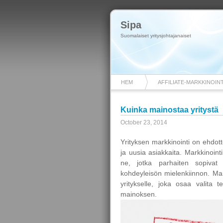
Sipa
Suomalaiset yritysjohtajanaiset
HEM
AFFILIATE-MARKKINOINT
Kuinka mainostaa yritystä
October 23, 2014
Yrityksen markkinointi on ehdott
ja uusia asiakkaita. Markkinoint
ne, jotka parhaiten sopivat 
kohdeyleisön mielenkiinnon. Mark
yritykselle, joka osaa valita 
mainoksen.