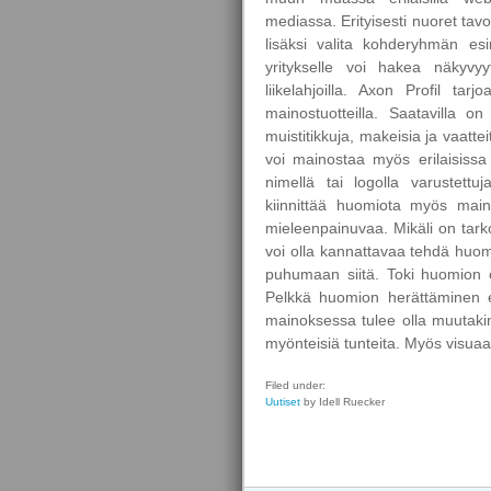
mediassa. Erityisesti nuoret tav
lisäksi valita kohderyhmän es
yritykselle voi hakea näkyvyyt
liikelahjoilla. Axon Profil ta
mainostuotteilla. Saatavilla o
muistitikkuja, makeisia ja vaattei
voi mainostaa myös erilaisissa 
nimellä tai logolla varustettu
kiinnittää huomiota myös main
mieleenpainuvaa. Mikäli on tarko
voi olla kannattavaa tehdä huo
puhumaan siitä. Toki huomion on
Pelkkä huomion herättäminen e
mainoksessa tulee olla muutakin.
myönteisiä tunteita. Myös visuaal
Filed under:
Uutiset
by Idell Ruecker